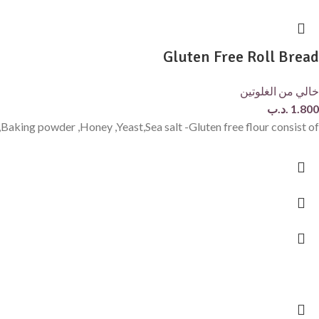
Gluten Free Roll Bread
خالي من الغلوتين
1.800
.د.ب
r,Baking powder ,Honey ,Yeast,Sea salt -Gluten free flour consist of