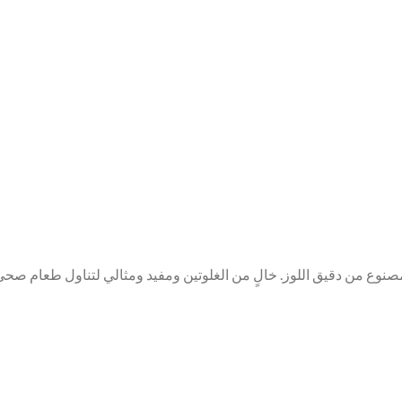
وع من دقيق اللوز. خالٍ من الغلوتين ومفيد ومثالي لتناول طعام صحي