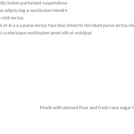
lis bulum parturient suspendisse.
e adipiscing a vestibulum hendre.
nibh lectus.
et in a a a purus lectus faucibus lobortis tincidunt purus lectus 
 scelerisque vestibulum amet elit ut volutpat.
Made with almond flour and fresh cane sugar for