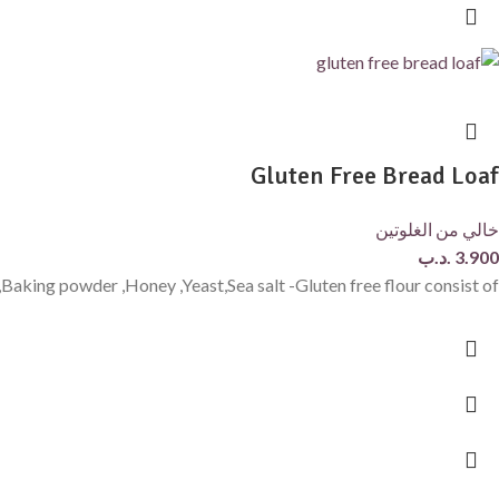
Gluten Free Bread Loaf
خالي من الغلوتين
3.900
.د.ب
r,Baking powder ,Honey ,Yeast,Sea salt -Gluten free flour consist of