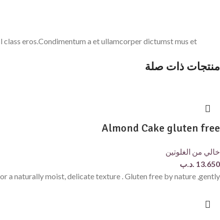
nisl class eros.Condimentum a et ullamcorper dictumst mus et
منتجات ذات صلة
Almond Cake gluten free
خالي من الغلوتين
13.650
.د.ب
 a naturally moist, delicate texture . Gluten free by nature ,gently