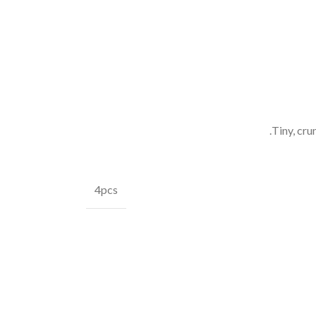
Tiny, cru
4pcs