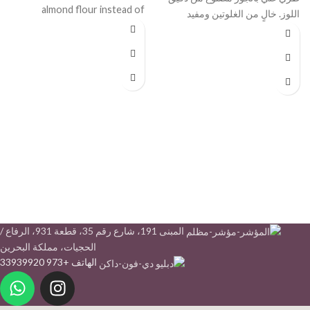
almond flour instead of
اللوز. خالٍ من الغلوتين ومفيد
semolina, and sweetened
ومثالي لتناول طعام صحي
المبنى 191، شارع رقم 35، قطعة 931، الرفاع /
الحجيات، مملكة البحرين
الهاتف +973 33939920