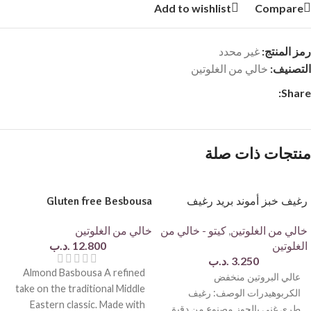
Add to wishlist
Compare
رمز المنتج:
غير محدد
التصنيف:
خالي من الغلوتين
Share:
منتجات ذات صلة
رغيف خبز أموند بريد رغيف
Gluten free Besbousa
خالي من الغلوتين
,
كيتو - خالي من
خالي من الغلوتين
الغلوتين
12.800
.د.ب
3.250
.د.ب
Almond Basbousa A refined
عالي البروتين منخفض
take on the traditional Middle
الكربوهيدرات الوصف: رغيف
Eastern classic. Made with
طري غني بالجوز مصنوع من دقيق