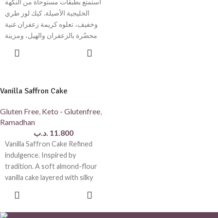
استمتع بطبقات مستوحاة من النكهة
الخليجية الأصيلة. كيك لوز طري
وخفيف، تعلوه كريمة زعفران غنية
محضّرة بالزعفران والهيل، ومزينة
بلمسة
ADD TO
CART
Vanilla Saffron Cake
Gluten Free
,
Keto - Glutenfree
,
Ramadhan
.د.ب
11.800
Vanilla Saffron Cake Refined
indulgence. Inspired by
tradition. A soft almond-flour
vanilla cake layered with silky
saffron custard cream, gently
ADD TO
CART