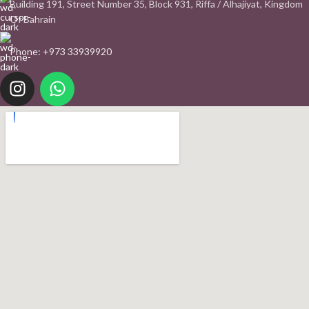
Building 191, Street Number 35, Block 931, Riffa / Alhajiyat, Kingdom
Of Bahrain
Phone: +973 33939920