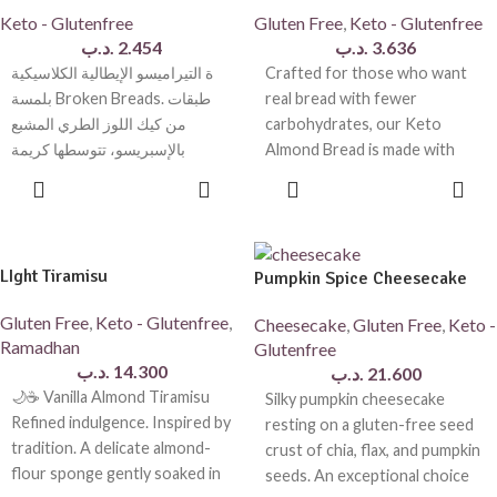
طبيعية، ليمنحك حلوى فاخرة بطعم
Keto - Glutenfree
Gluten Free
,
Keto - Glutenfree
غني دون المساومة على الجودة.
.د.ب
2.454
.د.ب
3.636
ة التيراميسو الإيطالية الكلاسيكية
Crafted for those who want
مثالي لضيافة العيد، ولمشاركة
بلمسة Broken Breads. طبقات
real bread with fewer
العائلة والأصدقاء.
من كيك اللوز الطري المشبع
carbohydrates, our Keto
• خالٍ من الغلوتين
بالإسبريسو، تتوسطها كريمة
Almond Bread is made with
• محلى طبيعياً
ماسكاربوني مخملية، وتُختتم برشة
premium almond flour,
ADD TO
ADD TO
• يُحضّر يدوياً يومياً
CART
CART
• يُحفظ مبرداً ويُقدّم بارداً للحصول
على أفضل مذاق
LIght Tiramisu
A handcrafted premium
Pumpkin Spice Cheesecake
cheesecake featuring a soft,
Gluten Free
,
Keto - Glutenfree
,
Cheesecake
,
Gluten Free
,
Keto -
rich brownie base, topped with
Ramadhan
Glutenfree
a smooth and creamy
.د.ب
14.300
.د.ب
21.600
cheesecake layer, finished with
🌙☕ Vanilla Almond Tiramisu
Silky pumpkin cheesecake
glossy chocolate ganache and
Refined indulgence. Inspired by
resting on a gluten-free seed
a delicate crunchy Florentine
tradition. A delicate almond-
crust of chia, flax, and pumpkin
topping.
flour sponge gently soaked in
seeds. An exceptional choice
Made with carefully selected