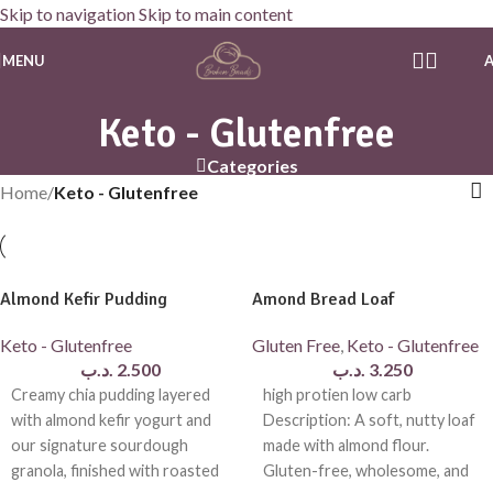
Skip to navigation
Skip to main content
MENU
Keto - Glutenfree
Categories
Home
/
Keto - Glutenfree
Almond Kefir Pudding
Amond Bread Loaf
Keto - Glutenfree
Gluten Free
,
Keto - Glutenfree
.د.ب
2.500
.د.ب
3.250
Creamy chia pudding layered
high protien low carb
with almond kefir yogurt and
Description: A soft, nutty loaf
our signature sourdough
made with almond flour.
granola, finished with roasted
Gluten-free, wholesome, and