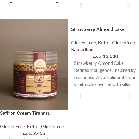
premium coffee, layered with
for family
ADD TO
ADD TO
ingredients, this dessert is
CART
CART
gluten-free and naturally
sweetened, delivering an
indulgent taste with
Strawberry Almond cake
exceptional quality.
Gluten Free
,
Keto - Glutenfree
,
Perfect for Eid gatherings,
Ramadhan
celebrations, or sharing with
.د.ب
13.600
family and friends.
Strawberry Almond Cake
* Gluten Free
Refined indulgence. Inspired by
* Naturally Sweetened
freshness. A soft almond-flour
* Handmade in Small Daily
vanilla cake layered with silky
Batches
cream and fresh strawberry
ADD TO
* Keep Refrigerated and Serve
CART
Chilled
Saffron Cream Tiramisu
Gluten Free
,
Keto - Glutenfree
.د.ب
2.455