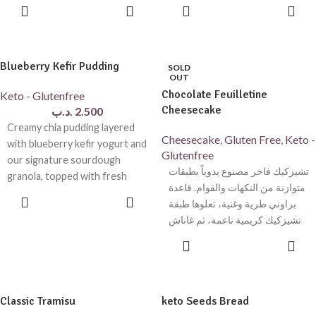
almonds. Naturally sweetened,
perfect for a healthy
ADD TO
ADD TO
CART
CART
rich
Blueberry Kefir Pudding
SOLD
OUT
Chocolate Feuilletine
Keto - Glutenfree
Cheesecake
.د.ب
2.500
Creamy chia pudding layered
Cheesecake
,
Gluten Free
,
Keto -
with blueberry kefir yogurt and
Glutenfree
our signature sourdough
تشيزكيك فاخر مصنوع يدوياً بطبقات
granola, topped with fresh
متوازنة من النكهات والقوام. قاعدة
blueberries. Naturally
ADD TO
براوني طرية وغنية، تعلوها طبقة
CART
sweetened, rich
تشيزكيك كريمية ناعمة، ثم غاناش
شوكولاتة لامع مع طبقة فلورنتين
SELECT
OPTIONS
مقرمشة تضيف لمسة مميزة في
كل قضمة.
محضر من مكونات عالية الجودة،
Classic Tramisu
keto Seeds Bread
خالٍ من الغلوتين ومحلى بمُحليات